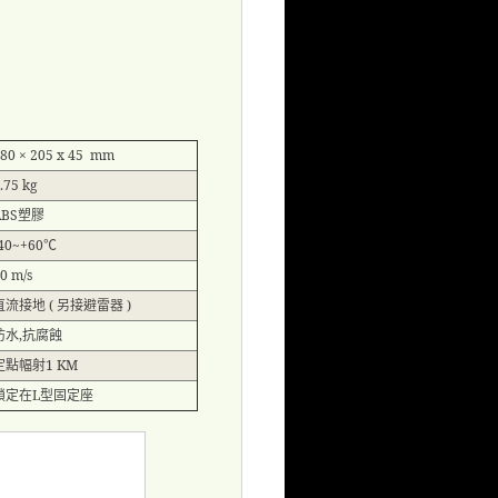
80 × 205 x 45 mm
.75 kg
ABS
塑膠
-40~+60
℃
0 m/s
直流接地
(
另接避雷器
)
防水
,
抗腐蝕
定點幅射
1 KM
鎖定在
L
型固定座