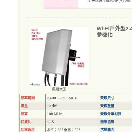
天線連接線
公尺
條
3
(M)-2
Wi-Fi戶外型2
參極化
觀看大圖
頻率範圍
2,400 – 2,600MHz
天線尺寸
增益
12 dBi
天線重量
頻寬
100 MHz
天線外罩材質
駐波比
1.5
適應溫度
≤
功率角度
水平：
90°
垂直：
30°
抗風能力