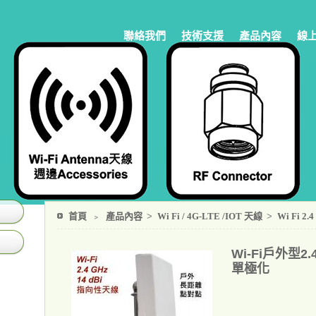
聯絡我們
技術支援
產品內容
線
首頁
﹥
產品內容
>
Wi Fi / 4G-LTE /IOT 天線
>
Wi Fi 2.
Wi-Fi戶外型2
單極化