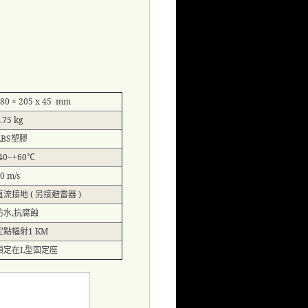
80 × 205 x 45 mm
.75 kg
ABS
塑膠
-40~+60
℃
0 m/s
直流接地
(
另接避雷器
)
防水
,
抗腐蝕
定點幅射
1 KM
鎖定在
L
型固定座