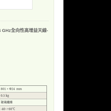
.4 GHz全向性高增益天線-
801 × Φ24 mm
0.5 kg
玻璃纖維
-40~+60
℃