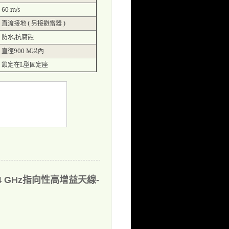
60 m/s
直流接地
(
另接避雷器
)
防水
,
抗腐蝕
直徑
900 M
以內
鎖定在
L
型固定座
.4 GHz指向性高增益天線-