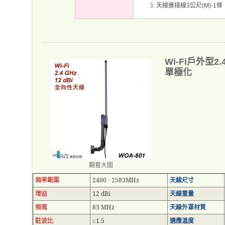
天線連接線
公尺
條
3
(M)-1
Wi-Fi戶外型2
單極化
觀看大圖
頻率範圍
2400 - 2583MHz
天線尺寸
增益
12 dBi
天線重量
頻寬
83 MHz
天線外罩材質
駐波比
1.5
適應溫度
≤