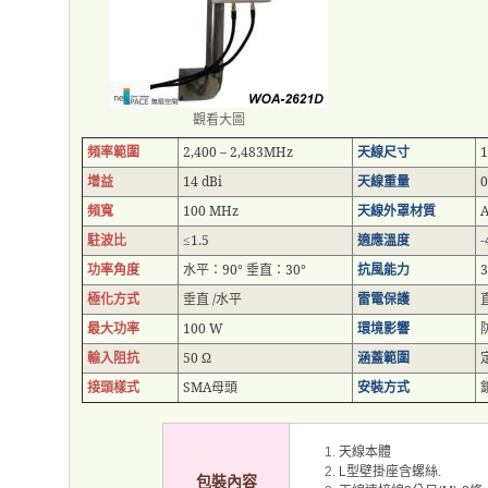
觀看大圖
頻率範圍
2,400 – 2,483MHz
天線尺寸
1
增益
14 dBi
天線重量
0
頻寬
100 MHz
天線外罩材質
駐波比
1.5
適應溫度
≤
功率角度
水平：
90°
垂直：
30°
抗風能力
3
極化方式
垂直
/
水平
雷電保護
最大功率
100 W
環境影響
輸入阻抗
50 Ω
涵蓋範圍
接頭樣式
SMA
母頭
安裝方式
天線本體
型壁掛座含螺絲
L
.
包裝內容