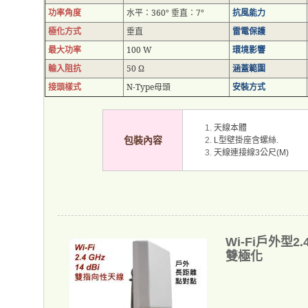
功率角度
水平：
360°
垂直：
7°
抗風能力
極化方式
垂直
雷電保護
最大功率
100 W
環境影響
輸入阻抗
50 Ω
涵蓋範圍
接頭樣式
N-Type
母頭
安裝方式
天線本體
包裝內容
型壁掛座含螺絲
L
.
天線連接線
公尺
3
(M)
Wi-Fi戶外型2
雙極化