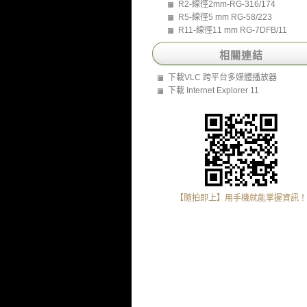
R2-線徑2mm-RG-316/174
R5-線徑5 mm RG-58/223
R11-線徑11 mm RG-7DFB/11
相關連結
下載VLC 跨平台多媒體播放器
下載 Internet Explorer 11
【隨拍即上】用手機就能掌握資訊！