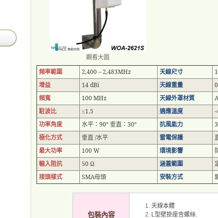
觀看大圖
頻率範圍
2,400 – 2,483MHz
天線尺寸
1
增益
14 dBi
天線重量
0
頻寬
100 MHz
天線外罩材質
駐波比
1.5
適應溫度
≤
功率角度
水平：
90°
垂直：
30°
抗風能力
3
極化方式
垂直
/
水平
雷電保護
最大功率
100 W
環境影響
輸入阻抗
50 Ω
涵蓋範圍
接頭樣式
SMA
母頭
安裝方式
天線本體
包裝內容
型壁掛座含螺絲
L
.