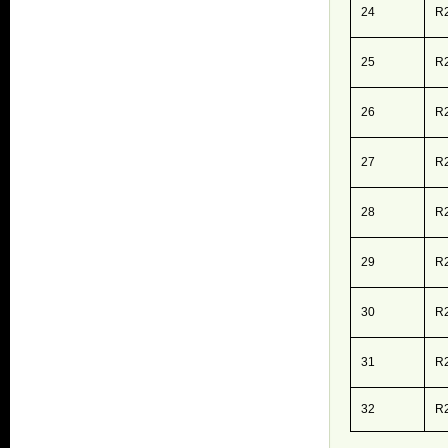
24
R
25
R
26
R
27
R
28
R
29
R
30
R
31
R
32
R