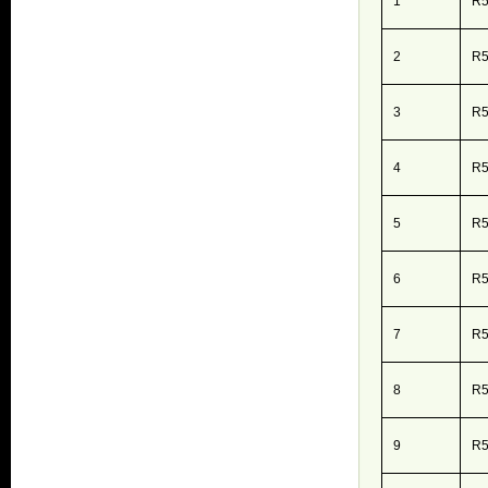
1
R5
2
R5
3
R5
4
R5
5
R5
6
R5
7
R5
8
R5
9
R5