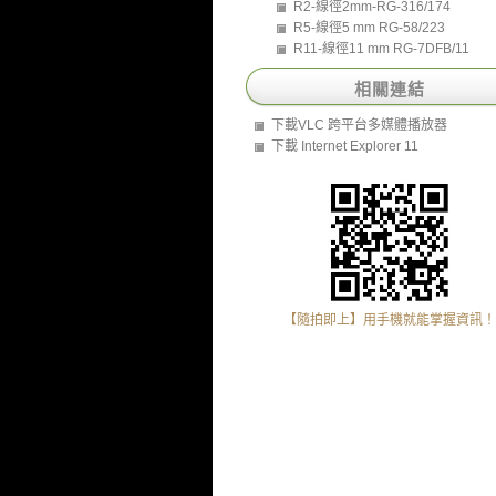
R2-線徑2mm-RG-316/174
R5-線徑5 mm RG-58/223
R11-線徑11 mm RG-7DFB/11
相關連結
下載VLC 跨平台多媒體播放器
下載 Internet Explorer 11
【隨拍即上】用手機就能掌握資訊！