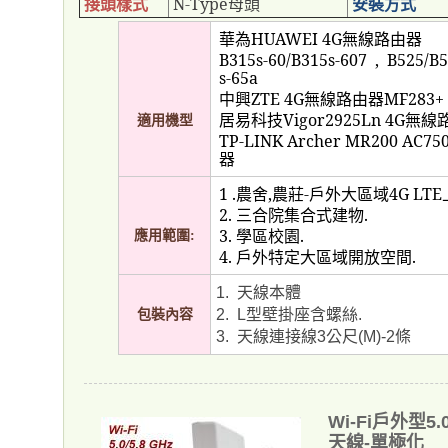
接頭樣式
N-Type
母頭
安裝方式
華為
HUAWEI 4G
無線路由器
B315s-60/B315s-607
,
B525/B5
s-65a
中興
ZTE 4G
無線路由器
MF283+
居易科技
Vigor2925Ln 4G
無線
適用機型
TP-LINK Archer MR200 AC75
器
1 .
農舍
,
農莊
-
戶外大區域
4G LTE
2.
三合院集合式建物
.
應用範圍
3.
學區校園
.
:
4.
戶外特定大區域開放空間
.
天線本體
1.
型壁掛座含螺絲
包裝內容
2.
L
.
天線連接線
公尺
條
3.
3
(M)-2
Wi-Fi戶外型5
天線-單極化