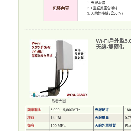
天線本體
包裝內容
型壁掛座含螺絲
L
.
天線連接線
公尺
3
(M)
Wi-Fi戶外型5
天線-雙極化
觀看大圖
頻率範圍
5,000 – 5,800MHz
天線尺寸
180
增益
14 dBi
天線重量
0.7
頻寬
100 MHz
天線外罩材質
玻