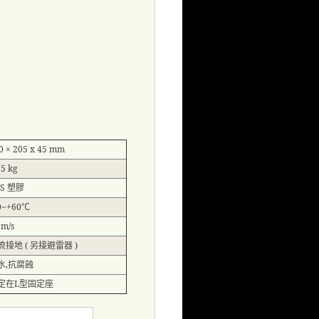
0 × 205 x 45 mm
75 kg
BS
塑膠
0~+60
℃
 m/s
流接地
(
另接避雷器
)
水
,
抗腐蝕
定在
L
型固定座