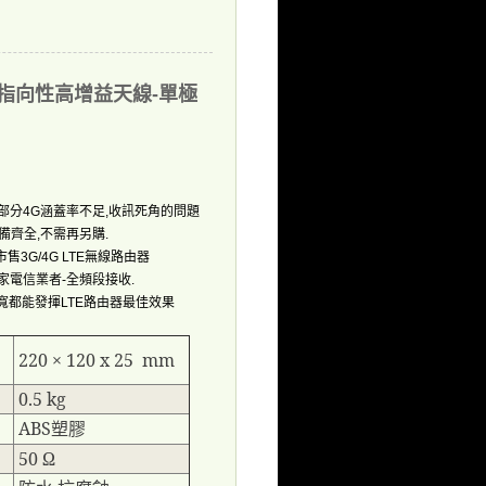
TE指向性高增益天線-單極
部分
涵蓋率不足
收訊死角的問題
4G
,
備齊全
不需再另購
,
.
市售
無線路由器
3G/4G LTE
家電信業者
全頻段接收
-
.
寬都能發揮
路由器最佳效果
LTE
220 × 120 x 25 mm
0.5 kg
ABS
塑膠
50 Ω