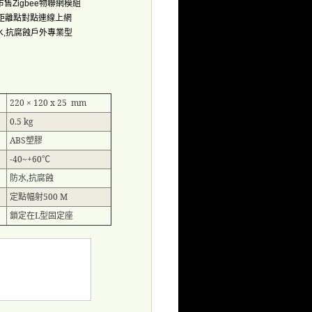
市售
物聯網模組
Zigbee
距離點對點連線上網
水
抗腐蝕戶外專業型
,
220 × 120 x 25 mm
0.5 kg
ABS
塑膠
-40~+60
℃
防水
,
抗腐蝕
定點幅射
500 M
鎖定在
L
型固定座