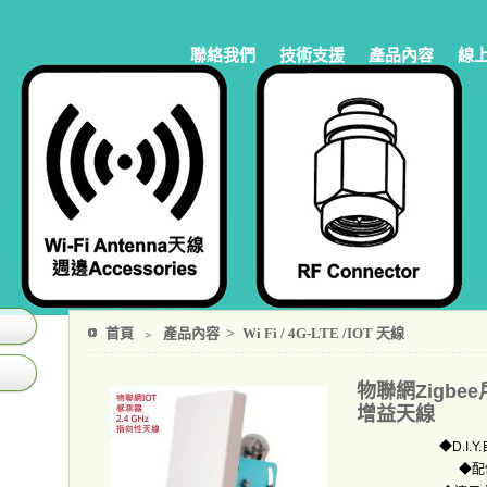
聯絡我們
技術支援
產品內容
線
首頁
﹥
產品內容
>
Wi Fi / 4G-LTE /IOT 天線
物聯網Zigbee
增益天線
◆
D.I.Y.
◆配