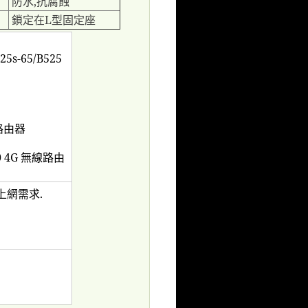
防水
,
抗腐蝕
鎖定在
L
型固定座
25s-65/B525
路由器
0 4G
無線路由
上網需求
.