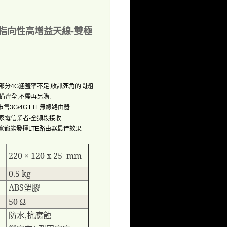
TE指向性高增益天線-雙極
部分
涵蓋率不足
收訊死角的問題
4G
,
備齊全
不需再另購
,
.
市售
無線路由器
3G/4G LTE
家電信業者
全頻段接收
-
.
寬都能發揮
路由器最佳效果
LTE
220 × 120 x 25 mm
0.5 kg
ABS
塑膠
50 Ω
防水
,
抗腐蝕