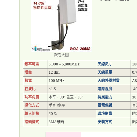
觀看大圖
頻率範圍
5,000 – 5,800MHz
天線尺寸
18
增益
12 dBi
天線重量
0.
頻寬
100 MHz
天線外罩材質
A
駐波比
1.5
適應溫度
-4
≤
功率角度
水平：
90°
垂直：
30°
抗風能力
30
極化方式
垂直
/
水平
雷電保護
直
輸入阻抗
50 Ω
環境影響
防
接頭樣式
SMA
母頭
安裝方式
鎖