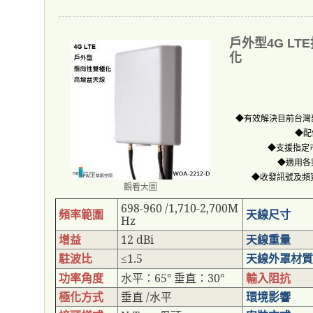
戶外型4G L
化
◆有效解決目前台灣
◆配
◆支援指定
◆適用各
◆收發訊號及頻
觀看大圖
698-960 /1,710-2,700M
頻率範圍
天線尺寸
Hz
增益
12 dBi
天線重量
駐波比
1.5
天線外罩材質
≤
功率角度
水平：
65°
垂直：
30°
輸入阻抗
極化方式
垂直
/
水平
環境影響