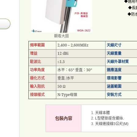
◆適用
◆長
◆防
觀看大圖
頻率範圍
2,400 – 2,600MHz
天線尺寸
增益
12 dBi
天線重量
駐波比
1.5
天線外罩材質
≤
功率角度
水平：
65°
垂直：
30°
適應溫度
極化方式
垂直
/
水平
環境影響
輸入阻抗
50 Ω
涵蓋範圍
接頭樣式
N-Type
母頭
安裝方式
天線本體
包裝內容
型壁掛座含螺絲
L
.
天線連接線
公尺
3
(M)