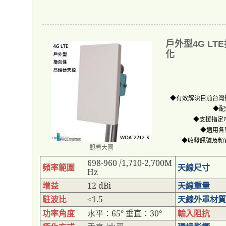
戶外型4G L
化
◆有效解決目前台灣
◆配
◆支援指定
◆適用各
◆收發訊號及頻
觀看大圖
698-960 /1,710-2,700M
頻率範圍
天線尺寸
Hz
增益
12 dBi
天線重量
駐波比
1.5
天線外罩材質
≤
功率角度
水平：
65°
垂直：
30°
輸入阻抗