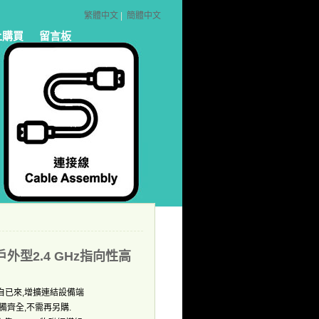
繁體中文
|
簡體中文
上購買
留言板
戶外型2.4 GHz指向性高
自已來
增擴連結設備端
,
備齊全
不需再另購
,
.