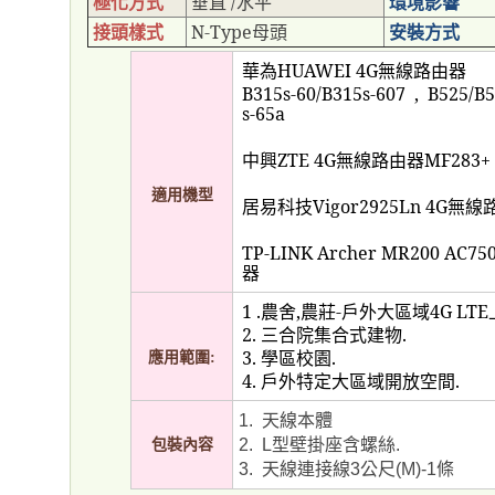
極化方式
垂直
/
水平
環境影響
接頭樣式
N-Type
母頭
安裝方式
華為
HUAWEI 4G
無線路由器
B315s-60/B315s-607
,
B525/B5
s-65a
中興
ZTE 4G
無線路由器
MF283+
適用機型
居易科技
Vigor2925Ln 4G
無線
TP-LINK Archer MR200 AC75
器
1 .
農舍
,
農莊
-
戶外大區域
4G LTE
2.
三合院集合式建物
.
應用範圍
3.
學區校園
.
:
4.
戶外特定大區域開放空間
.
天線本體
1.
型壁掛座含螺絲
包裝內容
2.
L
.
天線連接線
公尺
條
3.
3
(M)-1