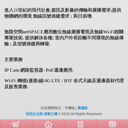
進入21世紀的現代社會,資訊及影像的傳輸和廣播需求;提供
物聯網的環境 無線訊號佈建需求 ; 與日俱增.
無限空間netSPACE應用數位無線廣播電視及無線Wi-Fi相關
專業技術, 提供解決各種; 室內戶外長距離不同環境的無線傳
輸 ; 及信號佈建與轉發.
主要業務
IP Cam
網路監視器- PoE週邊應用.
Wi-Fi /
轉接(連接)線/4G LTE / IOT 各式天線及週邊器材代理
及販售業務.
目前瀏覽模式：手機版 |
電腦版
智邦生活館
虛擬主機
© 2026 All Rights Reserved.